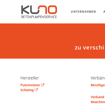
UNTERNEHMEN
zu versch
Hersteller
Verbän
Putzmeister
Berufsge
Schwing
Verband
Maschine