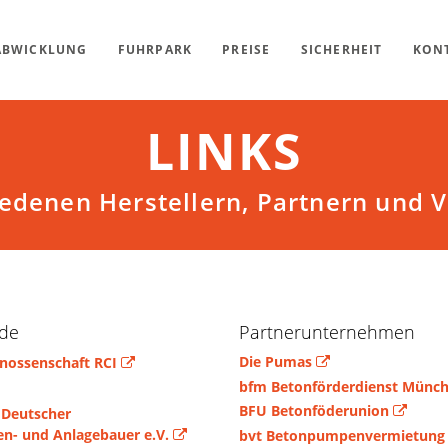
ABWICKLUNG
FUHRPARK
PREISE
SICHERHEIT
KON
LINKS
iedenen Herstellern, Partnern und 
de
Partnerunternehmen
Die Pumas
nossenschaft RCI
bfm Betonförderdienst Münc
BFU Betonföderunion
 Deutscher
n- und Anlagebauer e.V.
bvt Betonpumpenvermietung