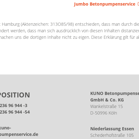
Jumbo Betonpumpenservice
ht Hamburg (Aktenzeichen: 313O85/98) entschieden, dass man durch die A
ndert werden, dass man sich ausdrücklich von diesen Inhalten distanziert
hen uns die dortigen Inhalte nicht zu eigen. Diese Erklärung gilt für 
POSITION
KUNO Betonpumpense
GmbH & Co. KG
2236 96 944 -3
Wankelstraße 15
236 96 944 -54
D-50996 Köln
kuno-
Niederlassung Essen
pumpenservice.de
Schederhofstraße 105